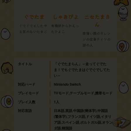
ぐでたま
しゃきぴよ
ニセたまさ
ん
ぐでぐでとしたや
有精卵からかえっ
る気のないたまご
たひよこ
幸薄い顔のオレン
ジの全身タイツの
謎の人
タイトル
「ぐでたまらん」～走ってぐでた
ま！でもぐでたまはぐでぐでしてた
い～
対応ハード
Nintendo Switch
プレイモード
TVモード,テーブルモード,携帯モード
プレイ人数
1人
対応言語
日本語,英語,中国語(簡体字),中国語
(繁体字),フランス語,ドイツ語,イタリ
ア語,スペイン語,ポルトガル語,オラン
ダ語,韓国語